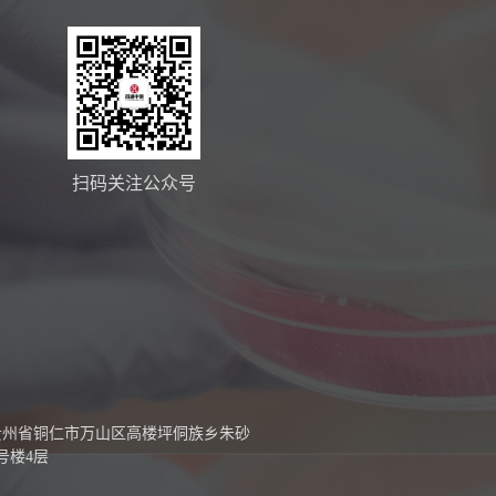
扫码关注公众号
贵州省铜仁市万山区高楼坪侗族乡朱砂
号楼4层