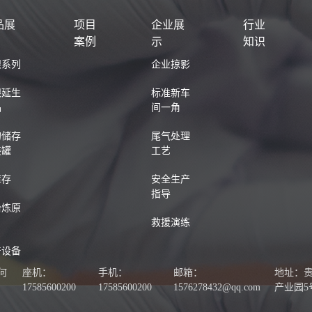
品展
项目
企业展
行业
案例
示
知识
银系列
企业掠影
银延生
标准新车
品
间一角
的储存
尾气处理
装罐
工艺
库存
安全生产
指导
冶炼原
救援演练
产设备
何
座机：
手机：
邮箱：
地址：
17585600200
17585600200
1576278432@qq.com
产业园5