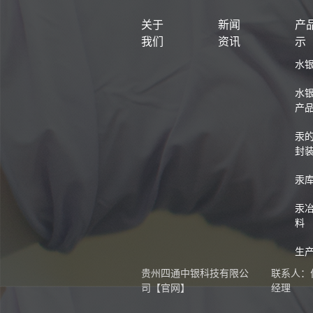
关于
新闻
产
我们
资讯
示
水
水
产
汞
封
汞
汞
料
生
贵州四通中银科技有限公
联系人：
司【官网】
经理