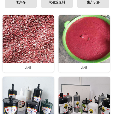
汞库存
汞冶炼原料
生产设备
水银
水银