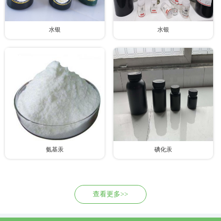
水银
水银
氨基汞
碘化汞
查看更多>>