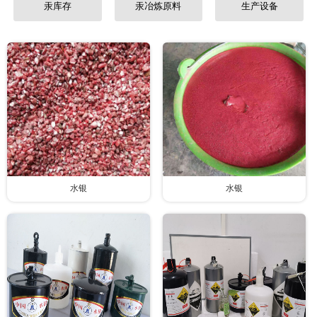
汞库存
汞冶炼原料
生产设备
水银
水银