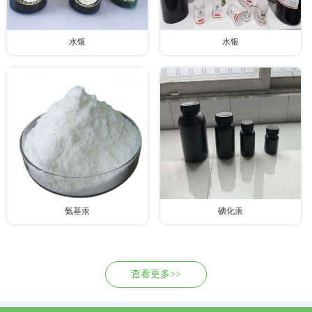
水银
水银
氨基汞
碘化汞
查看更多>>