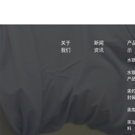
关于
新闻
产
我们
资讯
示
水
水
产
汞
封
汞
汞
料