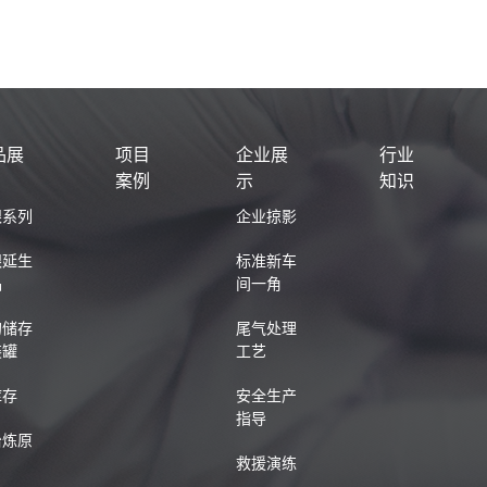
品展
项目
企业展
行业
案例
示
知识
银系列
企业掠影
银延生
标准新车
品
间一角
的储存
尾气处理
装罐
工艺
库存
安全生产
指导
冶炼原
救援演练