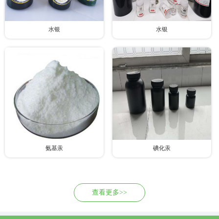
水银
水银
氨基汞
碘化汞
查看更多>>