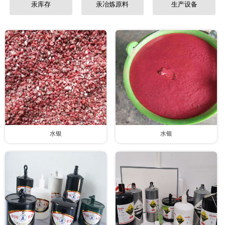
汞库存
汞冶炼原料
生产设备
水银
水银